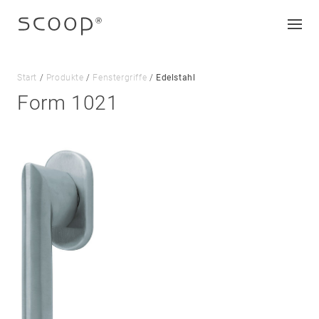
Start
/
Produkte
/
Fenstergriffe
/
Edelstahl
Form 1021
Unternehmen
Jobs & Karriere
Kontakt
Downloads
Impressum
Datenschutz
AGB