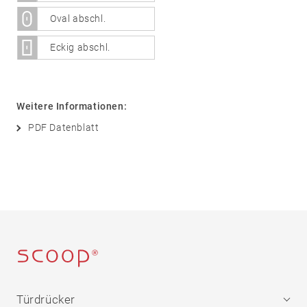
Sicherheit
Oval abschl.
05
Zubehör
Eckig abschl.
Rosetten
Knöpfe
Schilder
Weitere Informationen:
Stoßgriffe
PDF Datenblatt
Muschelgriffe
Sonstige
Türdrücker