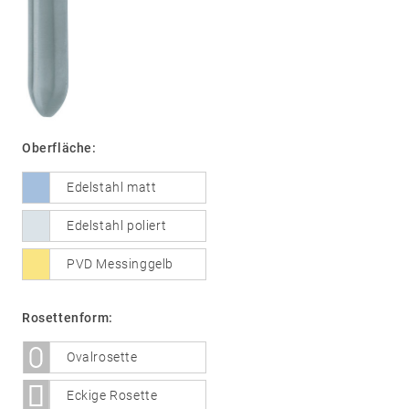
01
Türdrücker
Edelstahl
®
formspiele
Oberfläche:
Technik
02
Glastürbeschläge
Edelstahl matt
Edelstahl
®
formspiele
Edelstahl poliert
03
Fenstergriffe
PVD Messinggelb
Edelstahl
®
formspiele
Rosettenform:
04
Weitere
Ovalrosette
Produkte
Eckige Rosette
Flache Rosetten