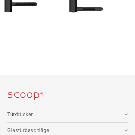
Türdrücker
Edelstahl
Glastürbeschläge
®
formspiele