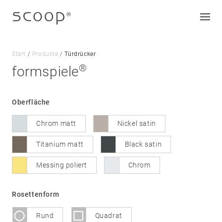
Start
/
Produkte
/
Türdrücker
®
formspiele
Unternehmen
Oberfläche
Jobs & Karriere
Chrom matt
Nickel satin
Kontakt
Downloads
Titanium matt
Black satin
Messing poliert
Chrom
Impressum
Datenschutz
Rosettenform
AGB
Rund
Quadrat