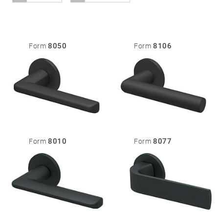
01
Türdrücker
8050
8106
Form
Form
Edelstahl
®
formspiele
Technik
02
Glastürbeschläge
Edelstahl
®
formspiele
03
Fenstergriffe
8010
8077
Form
Form
Edelstahl
®
formspiele
04
Weitere
Produkte
Flache Rosetten