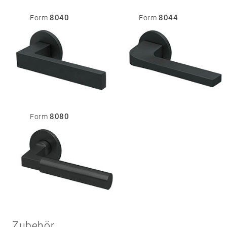
Sicherheit
8040
8044
Form
Form
05
Zubehör
Rosetten
Knöpfe
Schilder
Stoßgriffe
Muschelgriffe
Sonstige
8080
Form
Zubehör