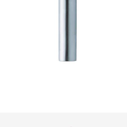
AGB
01
Türdrücker
Edelstahl
®
formspiele
Technik