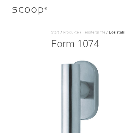
Start
/
Produkte
/
Fenstergriffe
/
Edelstahl
Form 1074
Unternehmen
Jobs & Karriere
Kontakt
Downloads
Impressum
Datenschutz