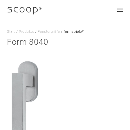
®
Start
/
Produkte
/
Fenstergriffe
/
formspiele
Form 8040
Unternehmen
Jobs & Karriere
Kontakt
Downloads
Impressum
Datenschutz
AGB