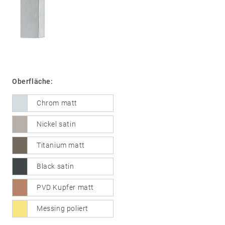
01
Türdrücker
Edelstahl
®
formspiele
Oberfläche:
Technik
02
Glastürbeschläge
Chrom matt
Edelstahl
®
formspiele
Nickel satin
03
Fenstergriffe
Titanium matt
Edelstahl
Black satin
®
formspiele
04
Weitere
PVD Kupfer matt
Produkte
Messing poliert
Flache Rosetten