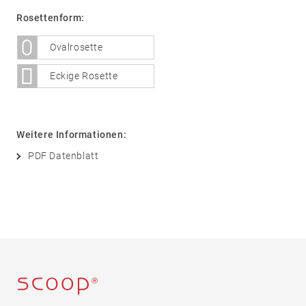
Sicherheit
Rosettenform:
05
Zubehör
Ovalrosette
Rosetten
Eckige Rosette
Knöpfe
Schilder
Stoßgriffe
Muschelgriffe
Weitere Informationen:
Sonstige
PDF Datenblatt