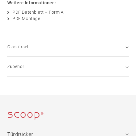
Weitere Informationen:
Sicherheit
PDF Datenblatt – Form A
05
Zubehör
PDF Montage
Rosetten
Knöpfe
Schilder
Glastürset
Stoßgriffe
Muschelgriffe
Zubehör
Sonstige
Glastürschloss
Form A
Türfeststeller
Glastürbänder
2-teilig abgerundet
Türdrücker