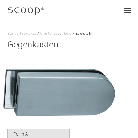
Start
/
Produkte
/
Glastürbeschläge
/
Edelstahl
Gegenkasten
Unternehmen
Jobs & Karriere
Kontakt
Downloads
Impressum
Datenschutz
AGB
Form A