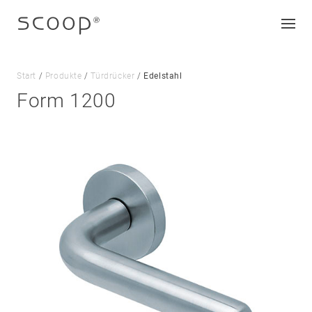
Start
/
Produkte
/
Türdrücker
/
Edelstahl
Form 1200
Unternehmen
Jobs & Karriere
Kontakt
Downloads
Impressum
Datenschutz
AGB