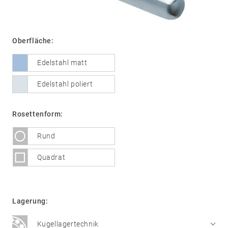
Oberfläche:
01
Türdrücker
Edelstahl
Edelstahl matt
®
formspiele
Edelstahl poliert
Technik
02
Glastürbeschläge
Edelstahl
Rosettenform:
®
formspiele
Rund
03
Fenstergriffe
Quadrat
Edelstahl
®
formspiele
04
Weitere
Lagerung:
Produkte
Kugellagertechnik
Flache Rosetten