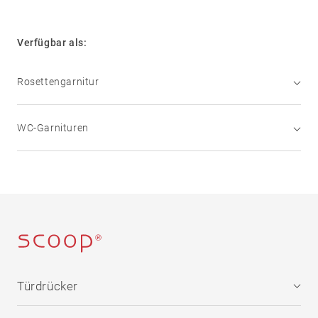
PDF Datenblatt
Sicherheit
PDF Montage
05
Zubehör
Verfügbar als:
Rosetten
Rosettengarnitur
Knöpfe
Schilder
Stoßgriffe
WC-Garnituren
Muschelgriffe
Sonstige
OS – Garnitur
EDELSTAHL matt
WC – Garnitur
EDELSTAHL matt
Türdrücker
Edelstahl