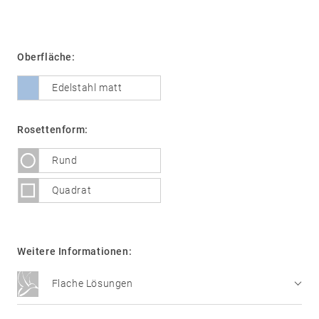
Oberfläche:
01
Türdrücker
Edelstahl
Edelstahl matt
®
formspiele
Technik
02
Glastürbeschläge
Rosettenform:
Edelstahl
Rund
®
formspiele
Quadrat
03
Fenstergriffe
Edelstahl
®
formspiele
Weitere Informationen:
04
Weitere
Flache Lösungen
Produkte
Technik im Detail
Flache Rosetten