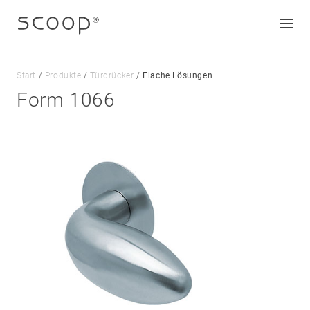
Start
/
Produkte
/
Türdrücker
/
Flache Lösungen
Form 1066
Unternehmen
Jobs & Karriere
Kontakt
Downloads
Impressum
Datenschutz
AGB