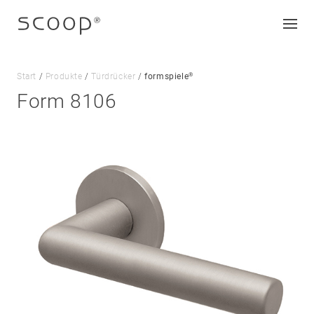
®
Start
/
Produkte
/
Türdrücker
/
formspiele
Form 8106
Unternehmen
Jobs & Karriere
Kontakt
Downloads
Impressum
Datenschutz
AGB