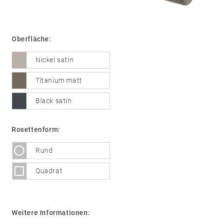
Oberfläche:
01
Türdrücker
Edelstahl
Nickel satin
®
formspiele
Titanium matt
Technik
02
Glastürbeschläge
Black satin
Edelstahl
®
formspiele
Rosettenform:
03
Fenstergriffe
Rund
Edelstahl
®
formspiele
Quadrat
04
Weitere
Produkte
Weitere Informationen:
Flache Rosetten