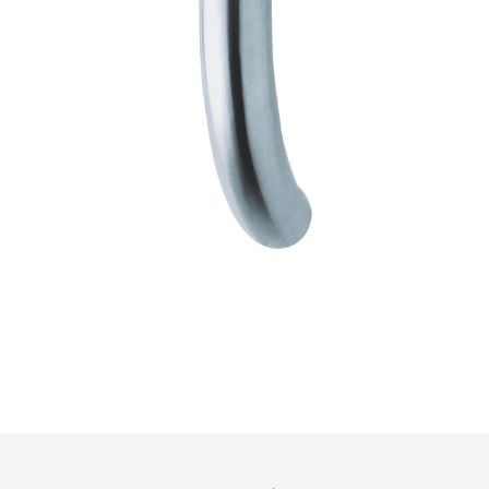
AGB
01
Türdrücker
Edelstahl
®
formspiele
Technik