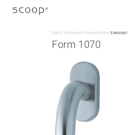
Start
/
Produkte
/
Fenstergriffe
/
Edelstahl
Form 1070
Unternehmen
Jobs & Karriere
Kontakt
Downloads
Impressum
Datenschutz