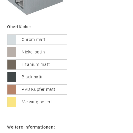
01
Türdrücker
Oberfläche:
Edelstahl
Chrom matt
®
formspiele
Technik
Nickel satin
02
Glastürbeschläge
Edelstahl
Titanium matt
®
formspiele
Black satin
03
Fenstergriffe
PVD Kupfer matt
Edelstahl
®
formspiele
Messing poliert
04
Weitere
Produkte
Weitere Informationen:
Flache Rosetten