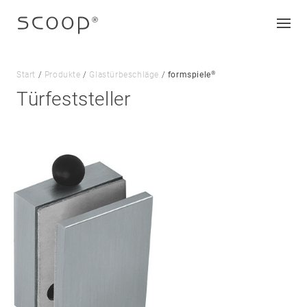
®
Start
/
Produkte
/
Glastürbeschläge
/
formspiele
Türfeststeller
Unternehmen
Jobs & Karriere
Kontakt
Downloads
Impressum
Datenschutz
AGB