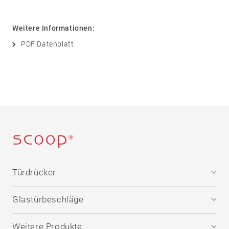
Sicherheit
05
Zubehör
Weitere Informationen:
PDF Datenblatt
Rosetten
Knöpfe
Schilder
Stoßgriffe
Muschelgriffe
Sonstige
Türdrücker
Edelstahl
Glastürbeschläge
®
formspiele
Technik
Edelstahl
Weitere Produkte