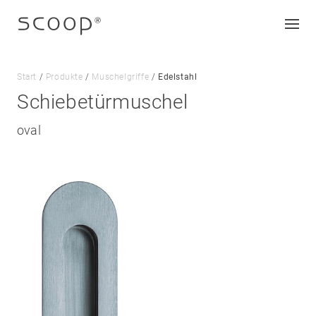
Start
/
Produkte
/
Muschelgriffe
/
Edelstahl
Schiebetürmuschel
Unternehmen
oval
Jobs & Karriere
Kontakt
Downloads
Impressum
Datenschutz
AGB