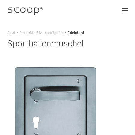
Start
/
Produkte
/
Muschelgriffe
/
Edelstahl
Sporthallenmuschel
Unternehmen
Jobs & Karriere
Kontakt
Downloads
Impressum
Datenschutz
AGB