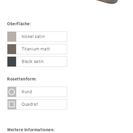
Oberfläche:
01
Türdrücker
Edelstahl
Nickel satin
®
formspiele
Titanium matt
Technik
02
Glastürbeschläge
Black satin
Edelstahl
®
formspiele
Rosettenform:
03
Fenstergriffe
Rund
Edelstahl
®
formspiele
Quadrat
04
Weitere
Produkte
Weitere Informationen:
Flache Rosetten