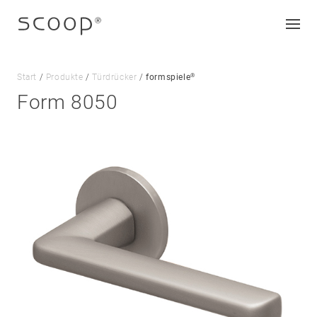
®
Start
/
Produkte
/
Türdrücker
/
formspiele
Form 8050
Unternehmen
Jobs & Karriere
Kontakt
Downloads
Impressum
Datenschutz
AGB