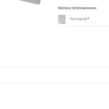
Weitere Informationen:
®
formspiele
Technik im Detail
PDF Datenblatt
PDF Montage
PZ –
Rosettenkit
RZ –
R