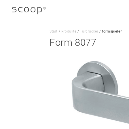
®
Start
/
Produkte
/
Türdrücker
/
formspiele
Form 8077
Unternehmen
Jobs & Karriere
Kontakt
Downloads
Impressum
Datenschutz