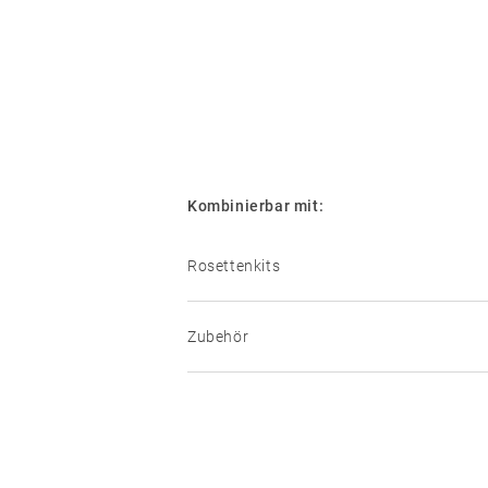
AGB
Kombinierbar mit:
01
Türdrücker
Rosettenkits
Edelstahl
®
formspiele
Zubehör
Technik
BB –
Rosettenkit