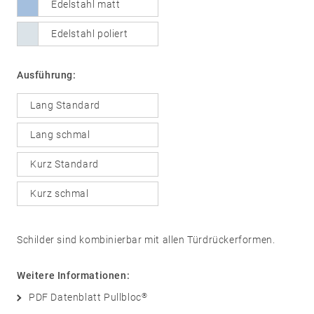
Edelstahl matt
Sicherheit
Edelstahl poliert
05
Zubehör
Rosetten
Ausführung:
Knöpfe
Schilder
Lang Standard
Stoßgriffe
Lang schmal
Muschelgriffe
Sonstige
Kurz Standard
Kurz schmal
Schilder sind kombinierbar mit allen Türdrückerformen.
Weitere Informationen:
®
PDF Datenblatt Pullbloc