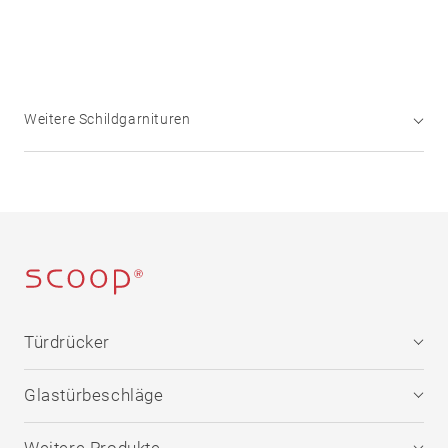
Weitere Schildgarnituren
Türdrücker
Edelstahl
Glastürbeschläge
®
formspiele
Technik
Edelstahl