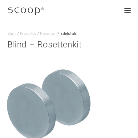
Start
/
Produkte
/
Rosetten
/
Edelstahl
Blind – Rosettenkit
Unternehmen
Jobs & Karriere
Kontakt
Downloads
Impressum
Datenschutz
AGB