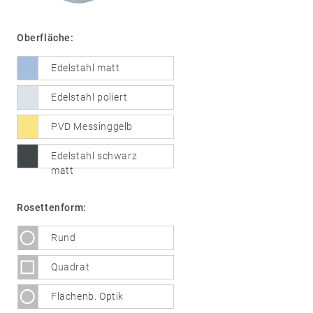
Oberfläche:
01
Türdrücker
Edelstahl matt
Edelstahl
Edelstahl poliert
®
formspiele
Technik
02
Glastürbeschläge
PVD Messinggelb
Edelstahl
Edelstahl schwarz
®
formspiele
matt
03
Fenstergriffe
Rosettenform:
Edelstahl
®
formspiele
Rund
04
Weitere
Quadrat
Produkte
Flächenb. Optik
Flache Rosetten