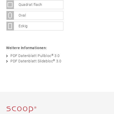
Quadrat flach
Sicherheit
05
Zubehör
Oval
Rosetten
Eckig
Knöpfe
Schilder
Stoßgriffe
Weitere Informationen:
Muschelgriffe
®
PDF Datenblatt Pullbloc
3.0
Sonstige
®
PDF Datenblatt Slidebloc
3.0