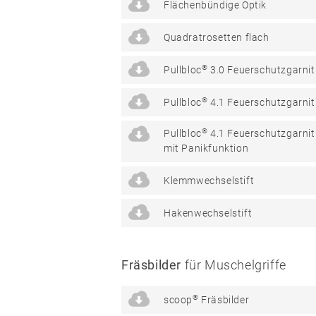
Terms and conditions
Flächenbündige Optik
Quadratrosetten flach
®
Pullbloc
3.0 Feuerschutzgarnit
®
Pullbloc
4.1 Feuerschutzgarnit
®
Pullbloc
4.1 Feuerschutzgarnit
mit Panikfunktion
01
Door
Klemmwechselstift
handles
Stainless
Hakenwechselstift
steel
®
formspiele
Technology
Fräsbilder
für Muschelgriffe
®
scoop
Fräsbilder