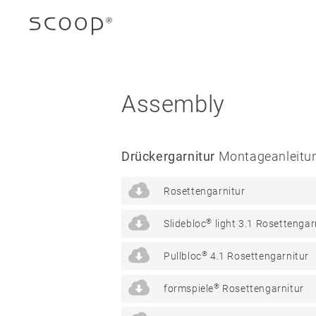
Assembly
Company
Drückergarnitur
Montageanleitu
Jobs & career
Rosettengarnitur
Contact
®
Slidebloc
light 3.1 Rosettengar
Downloads
®
Pullbloc
4.1 Rosettengarnitur
Legal notice
®
formspiele
Rosettengarnitur
Data protection