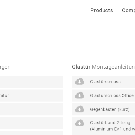
Products
Com
ngen
Glastür
Montageanleitu
Glastürschloss
nitur
Glastürschloss Office
Gegenkasten (kurz)
Glastürband 2-teilig
(Aluminium EV1 und w