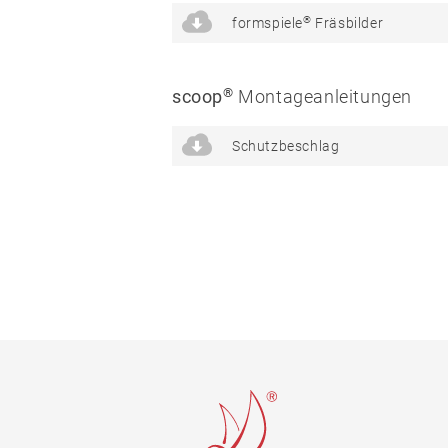
®
formspiele
Fräsbilder
02
Glass
door
®
scoop
Montageanleitungen
fittings
Schutzbeschlag
Stainless
steel
®
formspiele
03
Window
handles
Stainless